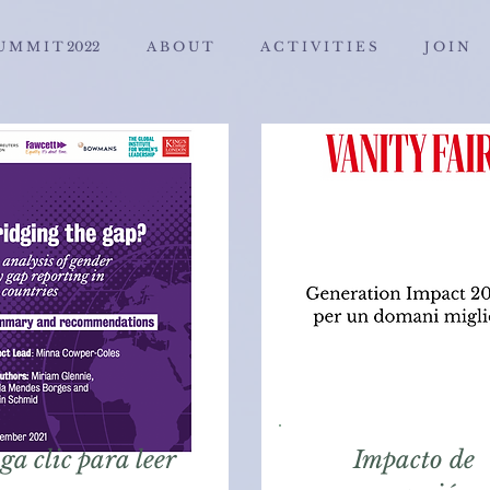
U M M I T 2022
A B O U T
A C T I V I T I E S
J O I N
ga clic para leer
Impacto de