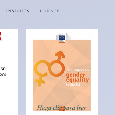
I N S I G H T S
D O N A T E
Haga clic para leer